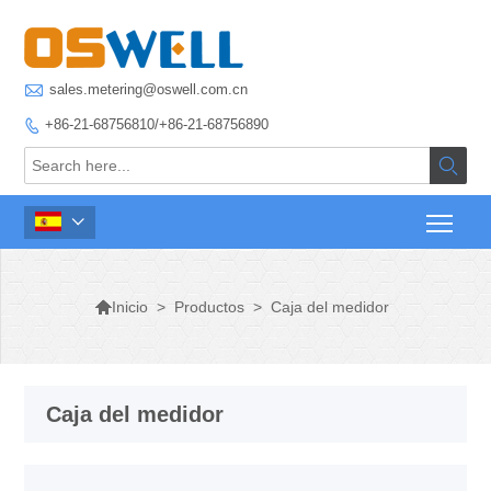

sales.metering@oswell.com.cn
+86-21-68756810/+86-21-68756890




>
Productos
>
Caja del medidor
Inicio
Caja del medidor