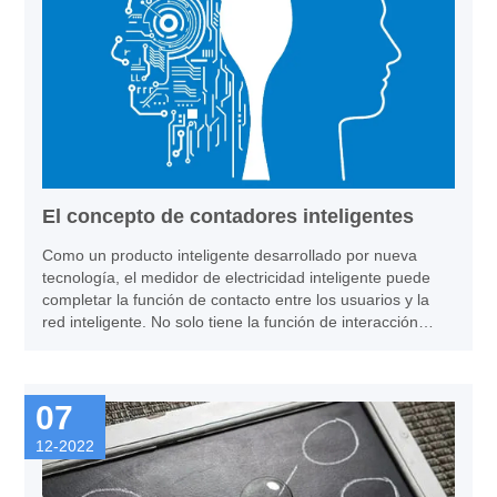
basado en un sensor de puntos D autointegrado, y se
señala que será la tendencia principal de la medición de
señales de voltaje. en sistema de potencia.
El concepto de contadores inteligentes
Como un producto inteligente desarrollado por nueva
tecnología, el medidor de electricidad inteligente puede
completar la función de contacto entre los usuarios y la
red inteligente. No solo tiene la función de interacción
humano-computadora, sino que también tiene la función
básica de medición de energía eléctrica, transmisión de
información y monitoreo de estado remoto.
07
12-2022