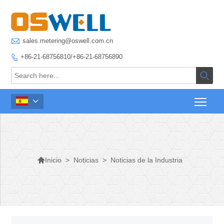

sales.metering@oswell.com.cn
+86-21-68756810/+86-21-68756890




>
Noticias
>
Noticias de la Industria
Inicio