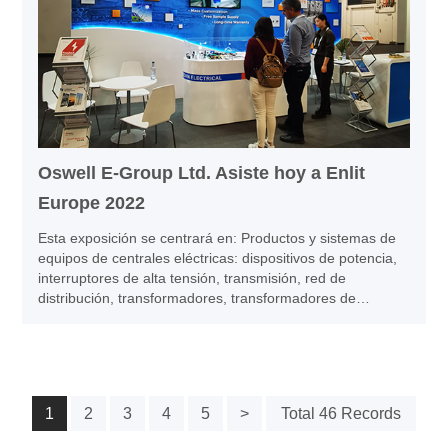
Oswell E-Group Ltd. Asiste hoy a Enlit
Europe 2022
Esta exposición se centrará en: Productos y sistemas de
equipos de centrales eléctricas: dispositivos de potencia,
interruptores de alta tensión, transmisión, red de
distribución, transformadores, transformadores de
corriente, transformadores de tensión, condensadores de
potencia, armarios de alta tensión, monitores, ingeniería
eléctrica, fuente de alimentación y accesorios, alambres y
cables, materiales de aislamiento, sistemas de equipos
electrónicos y de medición, etc.
1
2
3
4
5
>
Total 46 Records