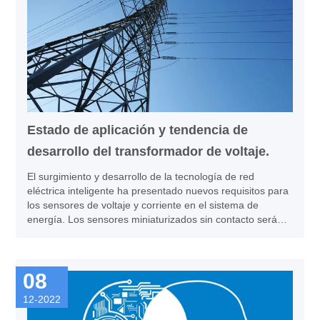
Estado de aplicación y tendencia de
desarrollo del transformador de voltaje.
El surgimiento y desarrollo de la tecnología de red
eléctrica inteligente ha presentado nuevos requisitos para
los sensores de voltaje y corriente en el sistema de
energía. Los sensores miniaturizados sin contacto serán
la corriente principal y la necesidad. Este artículo resume
el estado de aplicación de los transformadores de tensión
electromagnéticos tradicionales y los transformadores de
08
tensión capacitivos, y señala sus limitaciones. Sobre la
base de la introducción del principio de medición de
12-2022
puntos D en la medición eléctrica de pulsos de alto voltaje,
se propone un transformador de voltaje electrónico