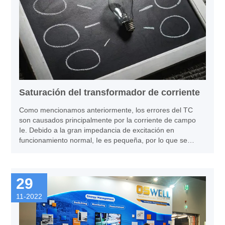
Saturación del transformador de corriente
Como mencionamos anteriormente, los errores del TC
son causados ​​principalmente por la corriente de campo
Ie. Debido a la gran impedancia de excitación en
funcionamiento normal, Ie es pequeña, por lo que se
puede ignorar este error. Sin embargo, cuando el TC está
saturado, cuanto más grave es el grado de saturación,
menor es la impedancia de excitación y la corriente de
29
excitación muy aumentada hace que el error del TC se
multiplique y afecte al correcto funcionamiento de la
11-2022
protección.