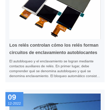
Los relés controlan cómo los relés forman
circuitos de enclavamiento autoblocantes
El autobloqueo y el enclavamiento se logran mediante
contactos auxiliares de relés. En primer lugar, debe
comprender qué se denomina autobloqueo y qué se
denomina enclavamiento. El bloqueo automático consiste
en cortocircuitar el interruptor de botón del bucle de la
bobina del contactor con sus propios contactos y hacer
que el bucle de la bobina se abra continuamente después
09
de soltar el interruptor de botón, que es de bloqueo
automático.
12-2022