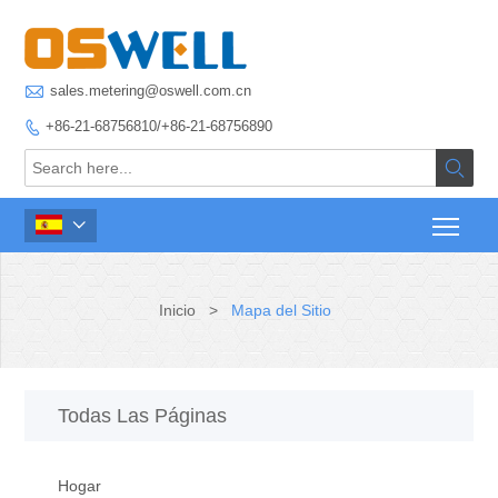

sales.metering@oswell.com.cn
+86-21-68756810/+86-21-68756890



Inicio
>
Mapa del Sitio
Todas Las Páginas
Hogar