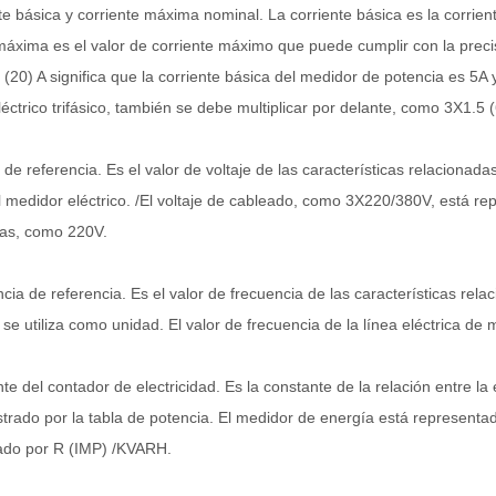
te básica y corriente máxima nominal. La corriente básica es la corrient
máxima es el valor de corriente máximo que puede cumplir con la preci
 (20) A significa que la corriente básica del medidor de potencia es 5A
éctrico trifásico, también se debe multiplicar por delante, como 3X1.5 (
 de referencia. Es el valor de voltaje de las características relacionada
l medidor eléctrico. /El voltaje de cableado, como 3X220/380V, está rep
as, como 220V.
cia de referencia. Es el valor de frecuencia de las características rel
 se utiliza como unidad. El valor de frecuencia de la línea eléctrica d
te del contador de electricidad. Es la constante de la relación entre la
strado por la tabla de potencia. El medidor de energía está representa
ado por R (IMP) /KVARH.