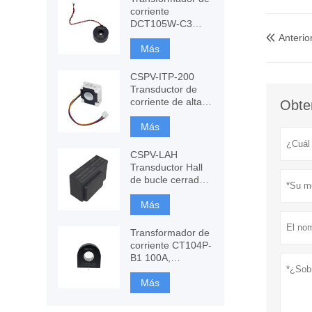
corriente
DCT105W-C3
120A con
Anterio

inmunidad CC,
Más
medición de CT
CSPV-ITP-200
Transductor de
corriente de alta
Obten
precisión,
Fluxgate basado
Más
en componentes
CSPV-LAH
Transductor Hall
de bucle cerrado,
medida de CA, CC
Más
Transformador de
corriente CT104P-
B1 100A,
monitoreo y
protección
Más