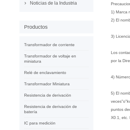
Noticias de la Industria
Precaucion

1) Marca r
2) El nomb
Productos
3) Licenc
Transformador de corriente
Los contad
Transformador de voltaje en
por la Dir
miniatura
Relé de enclavamiento
4) Número 
Transformador Miniatura
5) El nomb
Resistencia de derivación
veces"o"kv
Resistencia de derivación de
puntos dec
batería
X0.1, etc.
IC para medición