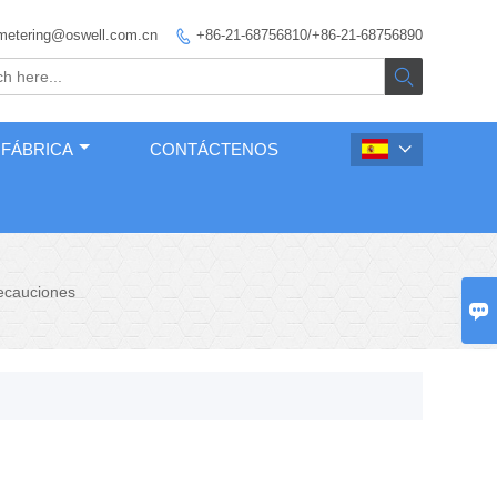
metering@oswell.com.cn
+86-21-68756810/+86-21-68756890


 FÁBRICA
CONTÁCTENOS

recauciones
