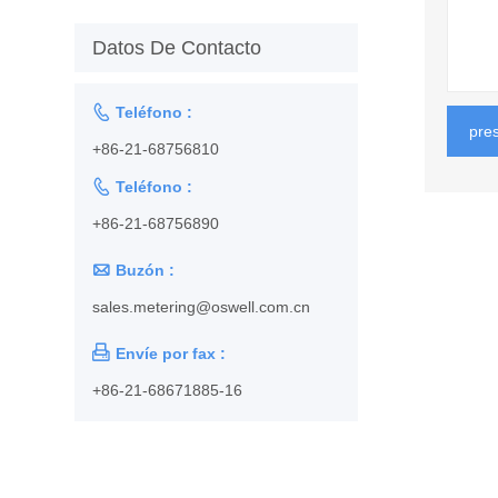
Datos De Contacto

Teléfono :
pre
+86-21-68756810

Teléfono :
+86-21-68756890

Buzón :
sales.metering@oswell.com.cn

Envíe por fax :
+86-21-68671885-16