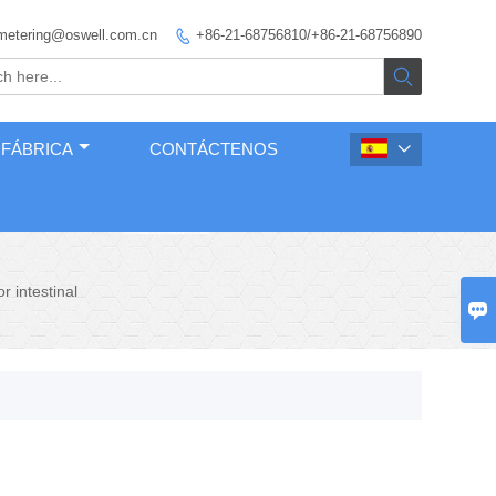
metering@oswell.com.cn
+86-21-68756810/+86-21-68756890


 FÁBRICA
CONTÁCTENOS

r intestinal
