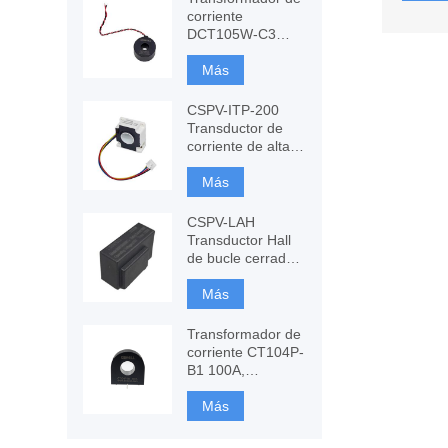
corriente
DCT105W-C3
120A con
inmunidad CC,
Más
medición de CT
CSPV-ITP-200
Transductor de
corriente de alta
precisión,
Fluxgate basado
Más
en componentes
CSPV-LAH
Transductor Hall
de bucle cerrado,
medida de CA, CC
Más
Transformador de
corriente CT104P-
B1 100A,
monitoreo y
protección
Más