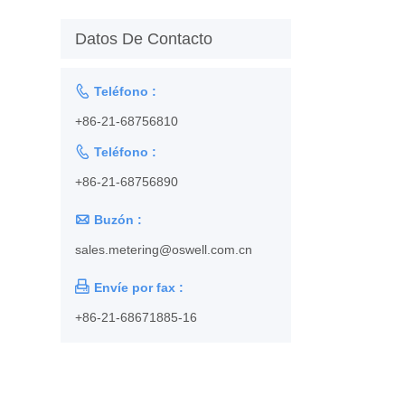
Datos De Contacto

Teléfono :
+86-21-68756810

Teléfono :
+86-21-68756890

Buzón :
sales.metering@oswell.com.cn

Envíe por fax :
+86-21-68671885-16