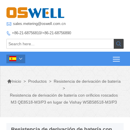

sales.metering@oswell.com.cn
+86-21-68756810/+86-21-68756890




>
Productos
>
Resistencia de derivación de batería
Inicio
>
Resistencia de derivación de batería con orificios roscados
M3 QE8518-M3/P3 en lugar de Vishay WSBS8518-M3/P3
Resistencia de derivación de batería con