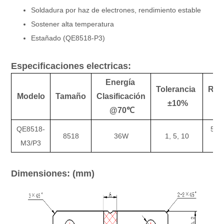
Soldadura por haz de electrones, rendimiento estable
Sostener alta temperatura
Estañado (QE8518-P3)
Especificaciones electricas:
Energía
Tolerancia
Res
Modelo
Tamaño
Clasificación
±10%
Va
@70℃
QE8518-
50, 
8518
36W
1, 5, 10
M3/P3
Dimensiones: (mm)