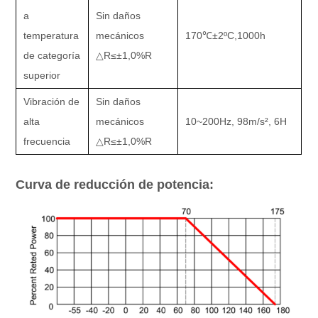
a
Sin daños
temperatura
mecánicos
170
℃±
2
ºC,
1000h
de categoría
△
R
≤±
1,0%R
superior
Vibración de
Sin daños
alta
mecánicos
10~200Hz, 98m/s
²
, 6H
frecuencia
△
R
≤±
1,0%R
Curva de reducción de potencia: