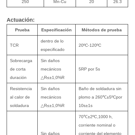
250
Mn-Cu
20
26.3
Actuación:
Prueba
Especificación
Métodos de prueba
dentro de lo
TCR
20
ºC
-120
ºC
especificado
Sobrecarga
Sin daños
de corta
mecánicos
5RP por 5s
duración
△
R
≤±
1,0%R
Resistencia
Sin daños
Baño de soldadura sin
al calor de
mecánicos
plomo a 260
℃±
5
ºC
por
soldadura
△
R
≤±
1,0%R
10s
±
1s
70
℃±
2
ºC,
1000 h,
corriente nominal o
Sin daños
corriente del elemento