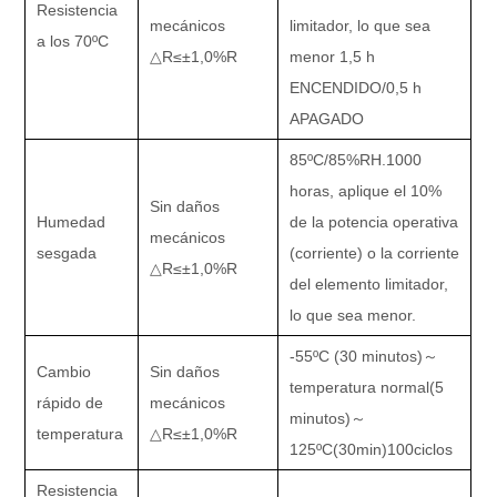
Resistencia
mecánicos
limitador, lo que sea
a los 70
ºC
△
R
≤±
1,0%R
menor 1,5 h
ENCENDIDO/0,5 h
APAGADO
85
ºC
/85%RH.1000
horas, aplique el 10%
Sin daños
Humedad
de la potencia operativa
mecánicos
sesgada
(corriente) o la corriente
△
R
≤±
1,0%R
del elemento limitador,
lo que sea menor.
-55
ºC (
30 minutos
)～
Cambio
Sin daños
temperatura normal
(
5
rápido de
mecánicos
minutos
)～
temperatura
△
R
≤±
1,0%R
125
ºC
(30min)100ciclos
Resistencia