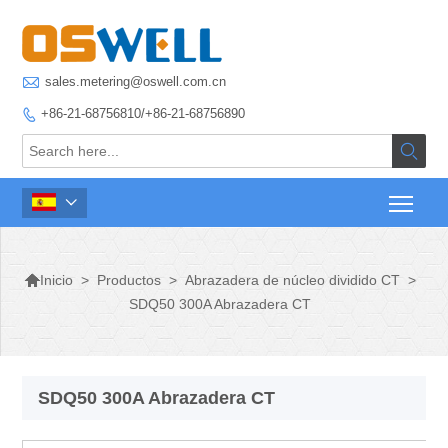

sales.metering@oswell.com.cn
+86-21-68756810/+86-21-68756890




>
Productos
>
Abrazadera de núcleo dividido CT
>
Inicio
SDQ50 300A Abrazadera CT
SDQ50 300A Abrazadera CT