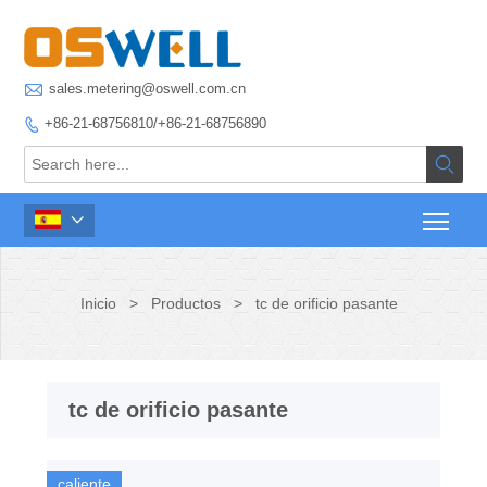

sales.metering@oswell.com.cn
+86-21-68756810/+86-21-68756890



Inicio
>
Productos
>
tc de orificio pasante
tc de orificio pasante
caliente