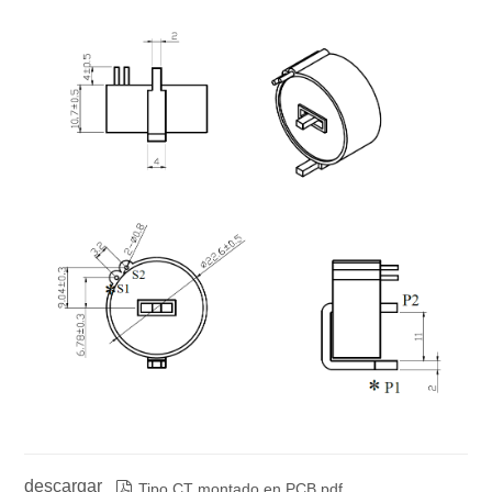
descargar

Tipo CT montado en PCB.pdf