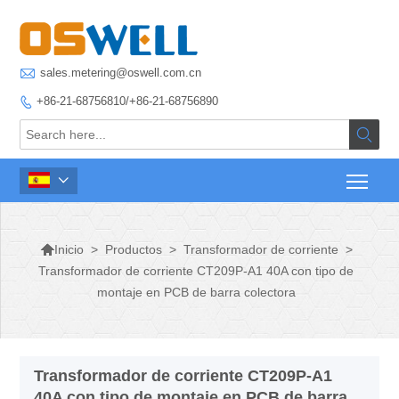

sales.metering@oswell.com.cn
+86-21-68756810/+86-21-68756890




>
Productos
>
Transformador de corriente
>
Inicio
Transformador de corriente CT209P-A1 40A con tipo de
montaje en PCB de barra colectora
Transformador de corriente CT209P-A1
40A con tipo de montaje en PCB de barra