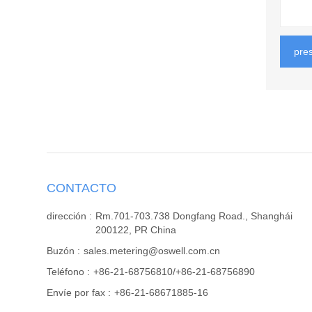
pre
CONTACTO
dirección :
Rm.701-703.738 Dongfang Road., Shanghái
200122, PR China
Buzón :
sales.metering@oswell.com.cn
Teléfono :
+86-21-68756810/+86-21-68756890
Envíe por fax :
+86-21-68671885-16