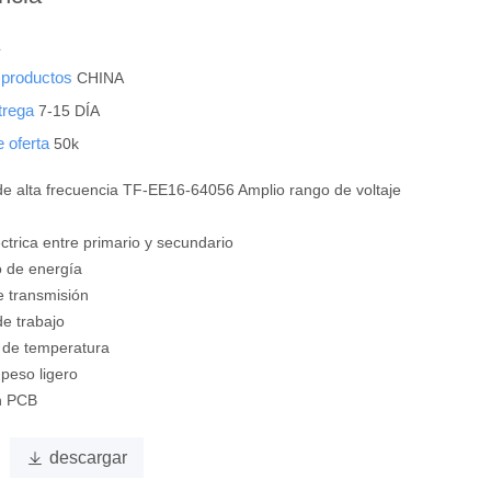
L
s productos
CHINA
ntrega
7-15 DÍA
e oferta
50k
e alta frecuencia TF-EE16-64056 Amplio rango de voltaje
léctrica entre primario y secundario
 de energía
de transmisión
de trabajo
de temperatura
 peso ligero
en PCB

descargar