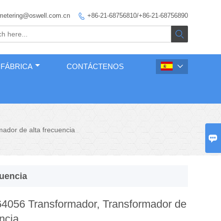
metering@oswell.com.cn
+86-21-68756810/+86-21-68756890


 FÁBRICA
CONTÁCTENOS

ador de alta frecuencia

cuencia
4056 Transformador, Transformador de
encia