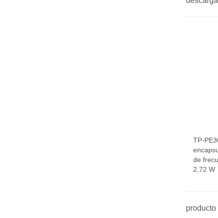
descarga
TP-PE3
encapsu
de frec
2,72 W
producto 