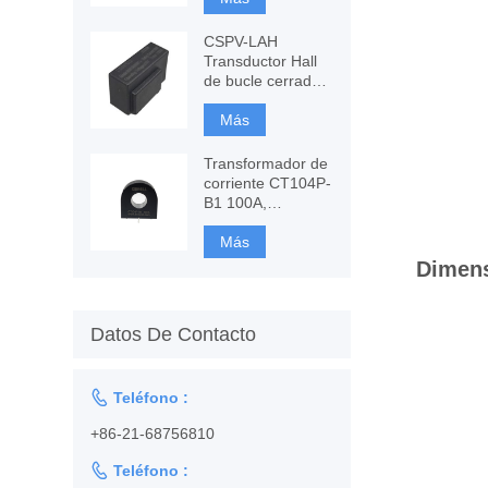
en componentes
CSPV-LAH
Transductor Hall
de bucle cerrado,
medida de CA, CC
Más
Transformador de
corriente CT104P-
B1 100A,
monitoreo y
protección
Más
Dimen
Datos De Contacto

Teléfono :
+86-21-68756810

Teléfono :