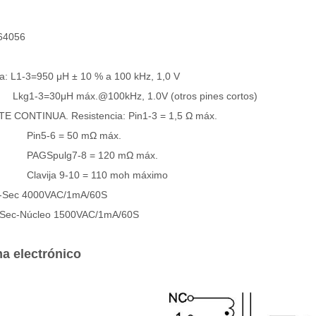
64056
ia: L1-3=950 μH ± 10 % a 100 kHz, 1,0 V
1-3=30
μH máx.
@100kHz, 1.0V (otros pines cortos)
 CONTINUA. Resistencia: Pin1-3 = 1,5 Ω máx.
6 = 50 mΩ máx.
AGS
pulg7-8 = 120 mΩ máx.
ja 9-10 = 110 m
oh máximo
ri-Sec 4000VAC/1mA/60S
Sec-Núcleo 15
00VAC/1mA/60S
a electrónico