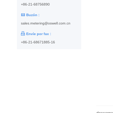
+86-21-68756890

Buzón :
sales.metering@oswell.com.cn

Envíe por fax :
+86-21-68671885-16