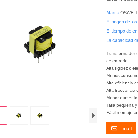
Marca
OSWEL
El origen de lo
El tiempo de e
La capacidad d
Transformador d
de entrada
Alta rigidez die
Menos consumo
Alta eficiencia 
Alta frecuencia 
Menor aumento 
Talla pequeña y
Fácil montaje 

Email