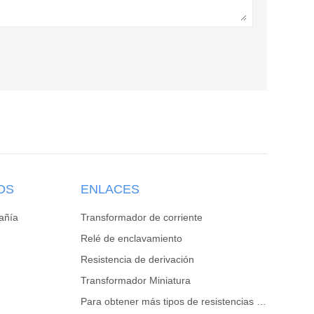
OS
ENLACES
añía
Transformador de corriente
Relé de enclavamiento
Resistencia de derivación
Transformador Miniatura
Para obtener más tipos de resistencias de derivación, haga clic en el sitio web