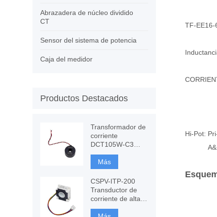
Abrazadera de núcleo dividido
CT
TF-EE16-
Sensor del sistema de potencia
Inductanc
Caja del medidor
Lkg
CORRIENTE
Pin5-
Productos Destacados
P
Clavi
Transformador de
Hi-Pot: P
corriente
DCT105W-C3
A&
120A con
inmunidad CC,
Más
medición de CT
Esquem
CSPV-ITP-200
Transductor de
corriente de alta
precisión,
Fluxgate basado
Más