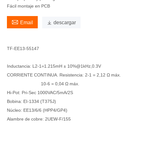
Fácil montaje en PCB

Email

descargar
TF-EE13-55147
Inductancia: L2-1=1.215mH ± 10%@1kHz,0.3V
CORRIENTE CONTINUA. Resistencia: 2-1 = 2,12 Ω máx.
10-6 = 0,04 Ω máx.
Hi-Pot: Pri-Sec 1000VAC/5mA/2S
Bobina: EI-1334 (T375J)
Núcleo: EE13/6/6 (HPP4/GP4)
Alambre de cobre: ​​2UEW-F/155