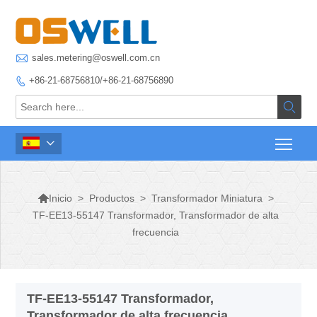

sales.metering@oswell.com.cn
+86-21-68756810/+86-21-68756890




>
Productos
>
Transformador Miniatura
>
Inicio
TF-EE13-55147 Transformador, Transformador de alta
frecuencia
TF-EE13-55147 Transformador,
Transformador de alta frecuencia