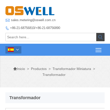

sales.metering@oswell.com.cn
+86-21-68756810/+86-21-68756890




>
Productos
>
Transformador Miniatura
>
Inicio
Transformador
Transformador