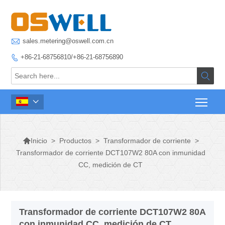

sales.metering@oswell.com.cn
+86-21-68756810/+86-21-68756890




>
Productos
>
Transformador de corriente
>
Inicio
Transformador de corriente DCT107W2 80A con inmunidad
CC, medición de CT
Transformador de corriente DCT107W2 80A
con inmunidad CC, medición de CT