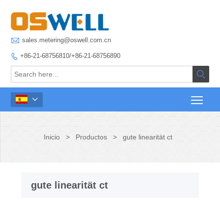

sales.metering@oswell.com.cn
+86-21-68756810/+86-21-68756890



Inicio
>
Productos
>
gute linearität ct
gute linearität ct