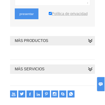
Política de privacidad
presentar
MÁS PRODUCTOS
MÁS SERVICIOS









Copyright 2020 © Oswell E-Group Limited